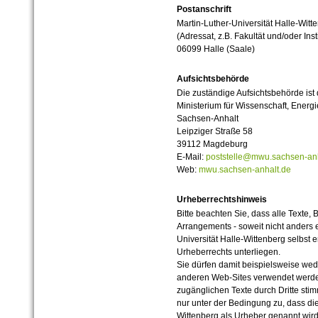
Postanschrift
Martin-Luther-Universität Halle-Witt
(Adressat, z.B. Fakultät und/oder Inst
06099 Halle (Saale)
Aufsichtsbehörde
Die zuständige Aufsichtsbehörde ist
Ministerium für Wissenschaft, Ener
Sachsen-Anhalt
Leipziger Straße 58
39112 Magdeburg
E-Mail:
poststelle@mwu.sachsen-anh
Web:
mwu.sachsen-anhalt.de
Urheberrechtshinweis
Bitte beachten Sie, dass alle Texte, 
Arrangements - soweit nicht anders er
Universität Halle-Wittenberg selbst 
Urheberrechts unterliegen.
Sie dürfen damit beispielsweise wed
anderen Web-Sites verwendet werde
zugänglichen Texte durch Dritte sti
nur unter der Bedingung zu, dass die
Wittenberg als Urheber genannt wird